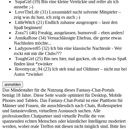
SupaGirl (19)
Bin eine kleine Verrückte und reifer als ich
aussehe ;-)
LoveTheLife (31)
Luxusmädel sucht solvente Mitspieler –
zeig was du hast, ich zeig es auch ;-)
LittleWitch (21)
Endlich zuhause ausgezogen – lasst den
Spaß beginnen!
Zora71 (46)
Freakig, ausgelassen, humorvoll – eben anders!
AnnikaRose (34)
Vernachlässigte Ehefrau, die gerne etwas
Nachholen möchte...
Ladypower85 (32)
Ich bin eine klassische Nachteule - Wer
rockt mit mir die Clubs???
ToughGirl (25)
Bin neu hier, mal gucken, ob sich etwas Spaß
finden lässt *zwinker
Ilovemycar_94 (23)
Ich steh total auf Oldtimer – nicht nur bei
Autos *zwinker
anmelden
Das Mindestalter für die Nutzung dieses Fantasy-Chat-Portals
beträgt 18 Jahre. Diese Seite wurde optimiert für Desktop, Mobile
Phones und Tablets. Das Fantasy-Chat-Portal ist eine Plattform für
Männer und Frauen, die ausschliesslich nach Chats, Rollenspielen
und fantasievollem, virtuellem Austausch suchen. Alle
professionellen Chatpartner sind virtuelle Profile die von
spannenden echten Menschen oder künstlicher Intelligenz moderiert
werden, wobei reale Treffen mit diesen nicht möglich sind. Bitte lies